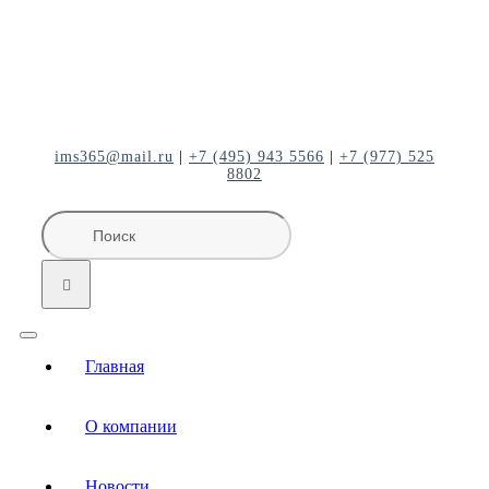
Skip
to
content
ims365@mail.ru
|
+7 (495) 943 5566
|
+7 (977) 525
8802
Результат
поиска:
Toggle
Главная
Navigation
О компании
Новости